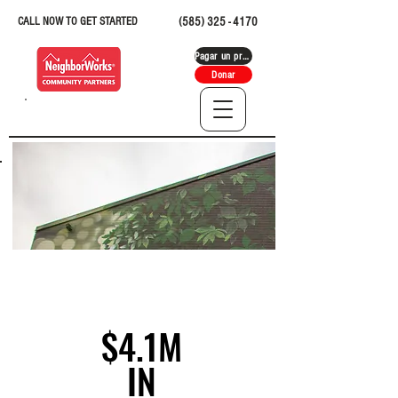
CALL NOW TO GET STARTED
(585) 325 - 4170
Pagar un préstamo
Donar
NUESTRO IMPACTO
Durante el último año
$4.1M
$4.1M
IN
IN