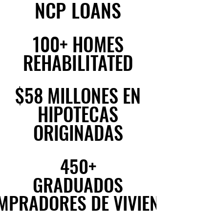
NCP LOANS
NCP LOANS
100+ HOMES
100+ HOMES
REHABILITATED
REHABILITATED
$58 MILLONES EN
$58 MILLONES EN
HIPOTECAS
HIPOTECAS
ORIGINADAS
ORIGINADAS
450+
450+
GRADUADOS
GRADUADOS
MPRADORES DE VIVIENDA
MPRADORES DE VIVIENDA