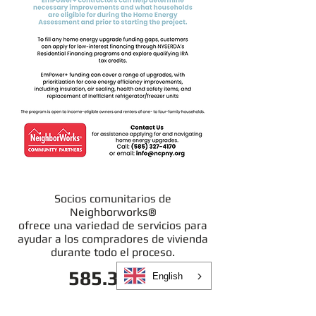
Socios comunitarios de
Neighborworks®
ofrece una variedad de servicios para
ayudar a los compradores de vivienda
durante todo el proceso.
585.325.4170
English
Permítanos comunicarnos con usted