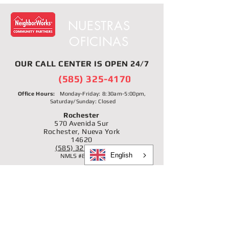
NUESTRAS
OFICINAS
OUR
CALL CENTER
IS OPEN 24/7
(585) 325-4170
Office Hours:
Monday-Friday: 8:30am-5:00pm,
Saturday/Sunday: Closed
Rochester
570 Avenida Sur
Rochester, Nueva York
14620
(585) 325-4170
English
NMLS #873355
Lado oeste de Buffalo
359 Calle Connecticut.
Búfalo, Nueva York 14213
(716) 885-2344
NMLS #1166231
Búfalo de Blackrock-Riverside
1896 Calle Niágara