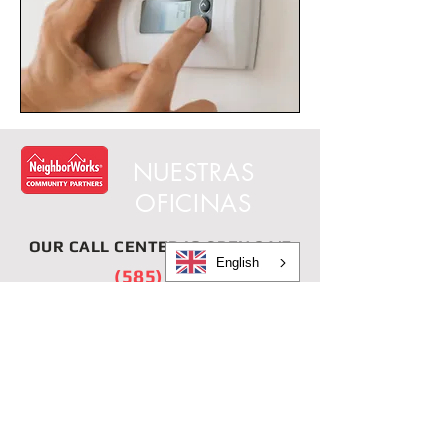
NUESTRAS
OFICINAS
OUR
CALL CENTER
IS OPEN 24/7
English
(585) 325-4170
Office Hours:
Monday-Friday: 8:30am-5:00pm,
Saturday/Sunday: Closed
Rochester
570 Avenida Sur
Rochester, Nueva York
14620
(585) 325-4170
NMLS #873355